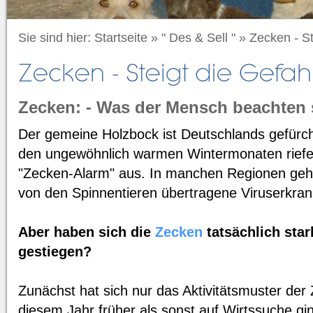
Sie sind hier:
Startseite
»
" Des & Sell "
»
Zecken - St
Zecken: - Was der Mensch beachten s
Der gemeine Holzbock ist Deutschlands gefürch
den ungewöhnlich warmen Wintermonaten rief
"Zecken-Alarm" aus. In manchen Regionen geht
von den Spinnentieren übertragene Viruserkra
Aber haben sich die
Zecken
tatsächlich star
gestiegen?
Zunächst hat sich nur das Aktivitätsmuster der 
diesem Jahr früher als sonst auf Wirtssuche gi