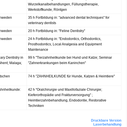
Wurzelkanalbehandlungen, Füllungstherapie,
Werkstoffkunde, Röntgen
Schweden
35 h Fortbildung in: "advanced dental techniques" for
veterinary dentists
Schweden
20 h Fortbildung in: "Feline Dentistry"
Schweden
24 h Fortbildung in: "Endodontics, Orthodontics,
Prosthodontics, Local Analgesia and Equipment
Maintenance
ry Dentistry in
99 h "Tierzahnheilkunde bei Hund und Katze; Seminar
 Ghent; Malaga;
"Zahnerkrankungen beim Kaninchen"
utschen
74 h "ZAHNHEILKUNDE für Hunde, Katzen & Heimtiere"
zahnheilkunde:
42 h "Oralchirurgie und Maxillofaziale Chirurgie;
Kieferorthopädie und Frakturversorgung" ;
Heimtierzahnbehandlung, Endodontie, Restorative
Techniken
Druckbare Version
Laserbehandlung