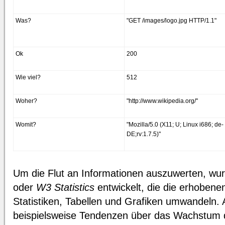
Was?
"GET /images/logo.jpg HTTP/1.1"
Ok
200
Wie viel?
512
Woher?
"http://www.wikipedia.org/"
Womit?
"Mozilla/5.0 (X11; U; Linux i686; de-
DE;rv:1.7.5)"
Um die Flut an Informationen auszuwerten, wu
oder
W3 Statistics
entwickelt, die die erhobene
Statistiken, Tabellen und Grafiken umwandeln. 
beispielsweise Tendenzen über das Wachstum d