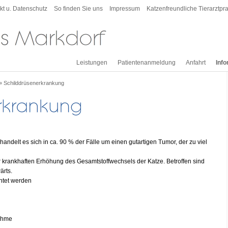
kt u. Datenschutz
So finden Sie uns
Impressum
Katzenfreundliche Tierarztpra
Leistungen
Patientenanmeldung
Anfahrt
Inf
»
Schilddrüsenerkrankung
andelt es sich in ca. 90 % der Fälle um einen gutartigen Tumor, der zu viel
 krankhaften Erhöhung des Gesamtstoffwechsels der Katze. Betroffen sind
ärts.
htet werden
nahme