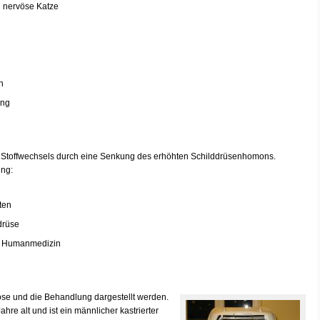
d nervöse Katze
n
ung
es Stoffwechsels durch eine Senkung des erhöhten Schilddrüsenhomons.
ng:
ten
drüse
er Humanmedizin
nose und die Behandlung dargestellt werden.
hre alt und ist ein männlicher kastrierter