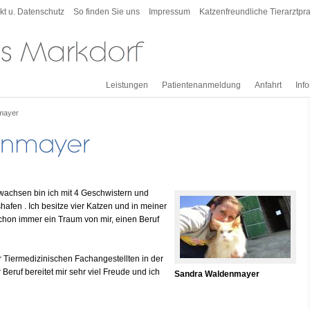
kt u. Datenschutz
So finden Sie uns
Impressum
Katzenfreundliche Tierarztpra
Leistungen
Patientenanmeldung
Anfahrt
Inf
mayer
gewachsen bin ich mit 4 Geschwistern und
shafen . Ich besitze vier Katzen und in meiner
 schon immer ein Traum von mir, einen Beruf
 Tiermedizinischen Fachangestellten in der
Beruf bereitet mir sehr viel Freude und ich
Sandra Waldenmayer