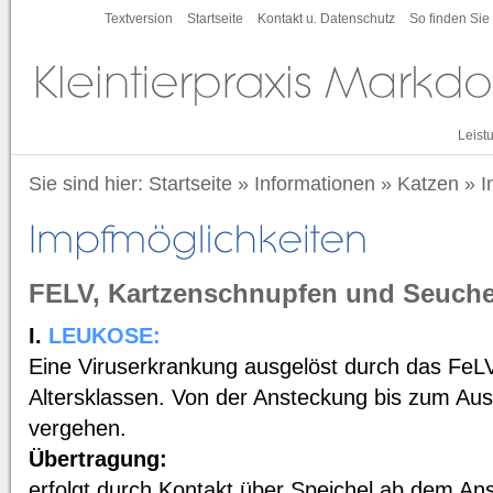
Textversion
Startseite
Kontakt u. Datenschutz
So finden Sie
Leist
Sie sind hier:
Startseite
»
Informationen
»
Katzen
»
I
FELV, Kartzenschnupfen und Seuch
I.
LEUKOSE:
Eine Viruserkrankung ausgelöst durch das FeLV-
Altersklassen. Von der Ansteckung bis zum Au
vergehen.
Übertragung:
erfolgt durch Kontakt über Speichel ab dem Ans