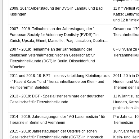
2009, 2014: Arbeitstagung der DVG in Landau und Bad
11 h " Verlust 
Kissingen
Katze: Leitsym
und 12 h "Infe
2007 - 2019: Teilnahme an der Jahrestagung der "
Gesamt ca. 170
European Society for Veterinary Dentistry (EVDS) " in
Tierzahnheilku
Zürich, Upsala, Ghent, Marseille, Prag, Lissabon, Dublin....
2007 - 2019: Teilnahme an der Jahrestagung der
6 - 8 h/Jahr z
deutschen Veterinärmedizinischen Gesellschaft für
Tierzahnheilk
Tierzahnheilkunde (DGT) in Berlin, Düsseldorf und
München
2011 und 2018: 19. BPT - Intensivfortbildung Kleintierpraxis
2011: 20 h in 
- " Patient Katze " und "Tierzahnheilkunde bei Klein- und
Hündin und Vort
Heimtieren" in Bielefeld
Themen der Ti
2013 - 2019: DGT - Spezialistenseminare der deutschen
11 h/Jahr: zu 
Gesellschaft für Tierzahnheilkunde
Hunden, Katze
praktischen Ü
2014 - 2019: Jahrestagungen der " AG Lasermedizin " für
Pro Jahr ca. 1
Tierärzte in Berlin und Viernheim
Tiermedizin
2015 - 2019: Jahrestagungen der Österrreichischen
10 h/Jahr Weit
Gesellschaft für Tierzahnheilkunde (ÖGTZ) in Innsbruck
Klein- und Hei