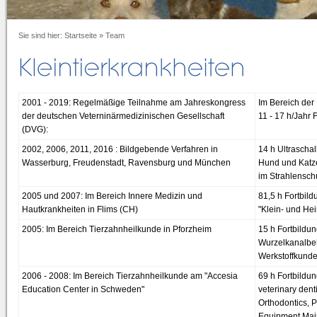
Sie sind hier:
Startseite
»
Team
2001 - 2019: Regelmäßige Teilnahme am Jahreskongress
Im Bereich der
der deutschen Veterninärmedizinischen Gesellschaft
11 - 17 h/Jahr 
(DVG):
2002, 2006, 2011, 2016 : Bildgebende Verfahren in
14 h Ultrascha
Wasserburg, Freudenstadt, Ravensburg und München
Hund und Katze
im Strahlensch
2005 und 2007: Im Bereich Innere Medizin und
81,5 h Fortbild
Hautkrankheiten in Flims (CH)
"Klein- und He
2005: Im Bereich Tierzahnheilkunde in Pforzheim
15 h Fortbildun
Wurzelkanalbeh
Werkstoffkund
2006 - 2008: Im Bereich Tierzahnheilkunde am "Accesia
69 h Fortbildun
Education Center in Schweden"
veterinary dent
Orthodontics, 
Equipment Mai